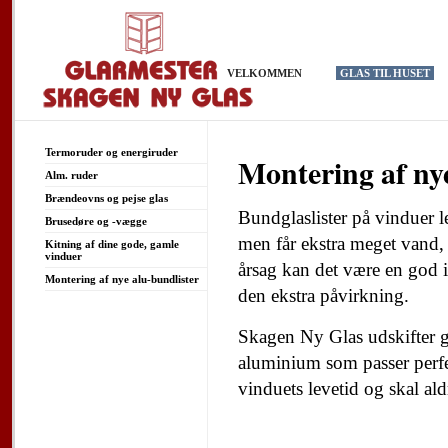
VELKOMMEN
GLAS TIL HUSET
Termoruder og energiruder
Montering af ny
Alm. ruder
Brændeovns og pejse glas
Bundglaslister på vinduer le
Brusedøre og -vægge
men får ekstra meget vand
Kitning af dine gode, gamle
vinduer
årsag kan det være en god i
Montering af nye alu-bundlister
den ekstra påvirkning.
Skagen Ny Glas udskifter ge
aluminium som passer perfek
vinduets levetid og skal ald