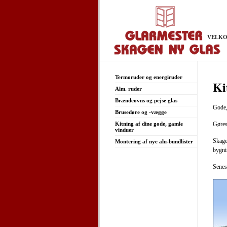
VELK
Termoruder og energiruder
Ki
Alm. ruder
Brændeovns og pejse glas
Gode,
Brusedøre og -vægge
Kitning af dine gode, gamle
Gøres 
vinduer
Skage
Montering af nye alu-bundlister
bygni
Senes