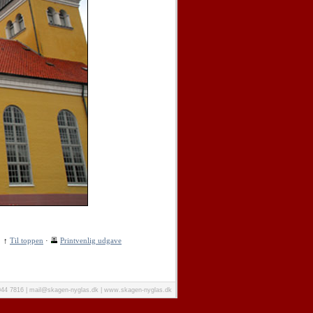
↑
Til toppen
·
Printvenlig udgave
4044 7816 | mail@skagen-nyglas.dk | www.skagen-nyglas.dk