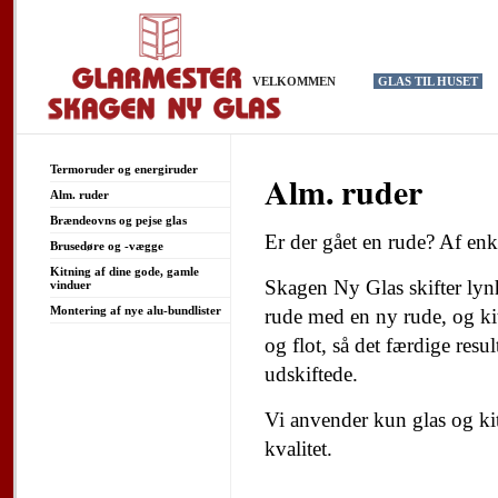
VELKOMMEN
GLAS TIL HUSET
Termoruder og energiruder
Alm. ruder
Alm. ruder
Brændeovns og pejse glas
Er der gået en rude? Af enk
Brusedøre og -vægge
Kitning af dine gode, gamle
Skagen Ny Glas skifter lyn
vinduer
Montering af nye alu-bundlister
rude med en ny rude, og kit
og flot, så det færdige resul
udskiftede.
Vi anvender kun glas og kit
kvalitet.