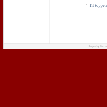
↑
Til toppen
Skagen Ny Glas Ap